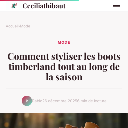
Ceciliathibaut
Accueil
›
Mode
MODE
Comment styliser les boots
timberland tout au long de
la saison
Pablo
26 décembre 2025
6 min de lecture
P