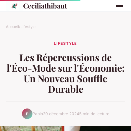
Ceciliathibaut
Accueil
›
Lifestyle
LIFESTYLE
Les Répercussions de
l'Éco-Mode sur l'Économie:
Un Nouveau Souffle
Durable
Pablo
20 décembre 2024
5 min de lecture
P