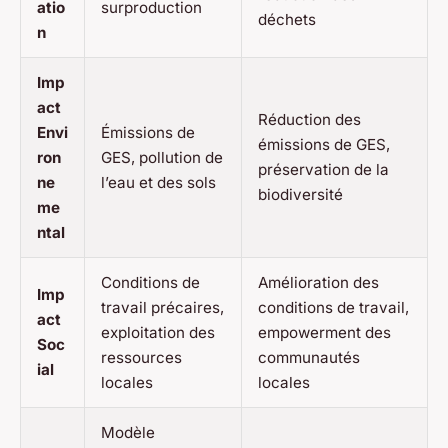
atio
surproduction
déchets
n
Imp
act
Réduction des
Envi
Émissions de
émissions de GES,
ron
GES, pollution de
préservation de la
ne
l’eau et des sols
biodiversité
me
ntal
Conditions de
Amélioration des
Imp
travail précaires,
conditions de travail,
act
exploitation des
empowerment des
Soc
ressources
communautés
ial
locales
locales
Modèle