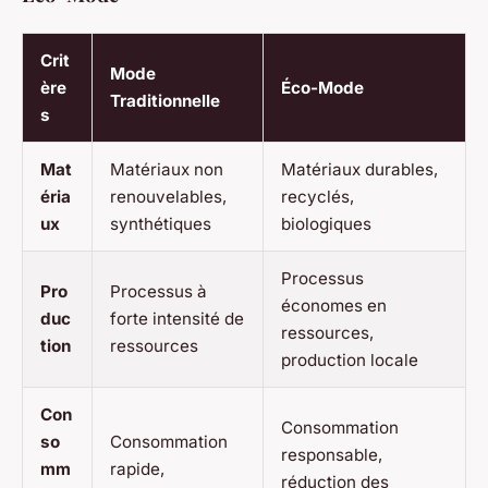
Crit
Mode
ère
Éco-Mode
Traditionnelle
s
Mat
Matériaux non
Matériaux durables,
éria
renouvelables,
recyclés,
ux
synthétiques
biologiques
Processus
Pro
Processus à
économes en
duc
forte intensité de
ressources,
tion
ressources
production locale
Con
Consommation
so
Consommation
responsable,
mm
rapide,
réduction des