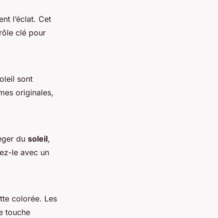
t l’éclat. Cet
rôle clé pour
leil sont
mes originales,
téger du
soleil
,
sez-le avec un
te colorée. Les
ne touche