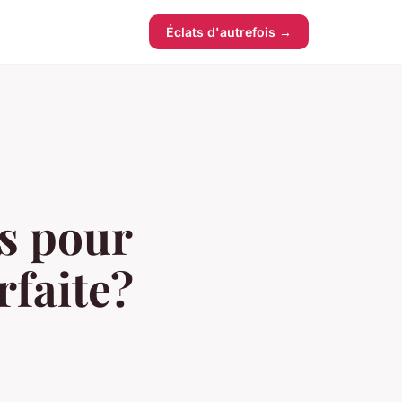
Éclats d'autrefois →
s pour
rfaite?