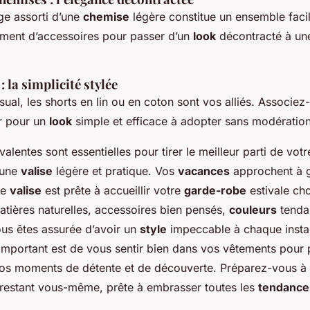
ge assorti d’une
chemise
légère constitue un ensemble facil
ment d’accessoires pour passer d’un
look
décontracté à u
: la simplicité stylée
sual, les shorts en lin ou en coton sont vos alliés. Associez
r pour un
look
simple et efficace à adopter sans modération
alentes sont essentielles pour tirer le meilleur parti de vot
 une
valise
légère et pratique. Vos
vacances
approchent à g
re
valise
est prête à accueillir votre
garde-robe
estivale cho
tières naturelles, accessoires bien pensés,
couleurs
tenda
ous êtes assurée d’avoir un
style
impeccable à chaque instan
important est de vous sentir bien dans vos vêtements pour p
os moments de détente et de découverte. Préparez-vous à
 restant vous-même, prête à embrasser toutes les
tendance