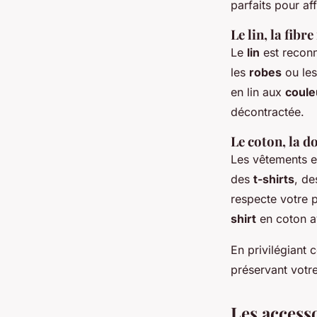
parfaits pour af
Le lin, la fibr
Le
lin
est reconn
les
robes
ou le
en lin aux
coule
décontractée.
Le coton, la d
Les vêtements 
des
t-shirts
, de
respecte votre 
shirt
en coton 
En privilégiant 
préservant votr
Les accesso