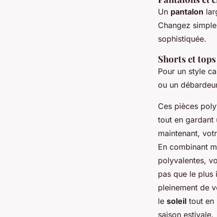
Un
pantalon
lar
Changez simple
sophistiquée.
Shorts et tops 
Pour un style ca
ou un débardeu
Ces pièces polyv
tout en gardant
maintenant, vot
En combinant ma
polyvalentes, v
pas que le plus 
pleinement de v
le
soleil
tout en
saison estivale.