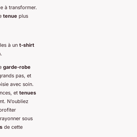
e à transformer.
ne
tenue
plus
-les à un
t-shirt
.
re
garde-robe
rands pas, et
isie avec soin.
nces, et
tenues
t. N’oubliez
rofiter
 rayonner sous
s
de cette