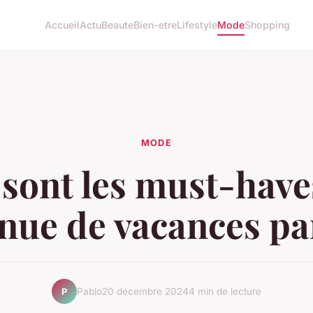
Accueil
Actu
Beaute
Bien-etre
Lifestyle
Mode
Shopping
MODE
 sont les must-have
nue de vacances pa
Pablo
20 décembre 2024
4 min de lecture
P