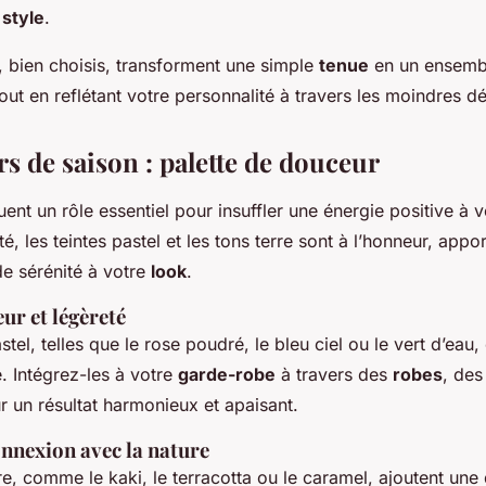
e
style
.
, bien choisis, transforment une simple
tenue
en un ensemb
tout en reflétant votre personnalité à travers les moindres dét
s de saison : palette de douceur
uent un rôle essentiel pour insuffler une énergie positive à 
é, les teintes pastel et les tons terre sont à l’honneur, app
de sérénité à votre
look
.
eur et légèreté
tel, telles que le rose poudré, le bleu ciel ou le vert d’eau
. Intégrez-les à votre
garde-robe
à travers des
robes
, des
r un résultat harmonieux et apaisant.
onnexion avec la nature
e, comme le kaki, le terracotta ou le caramel, ajoutent une