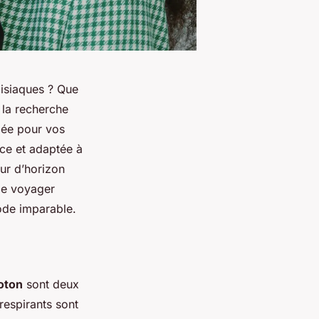
isiaques ? Que
 la recherche
lée pour vos
nce et adaptée à
ur d’horizon
de voyager
ode imparable.
oton
sont deux
 respirants sont