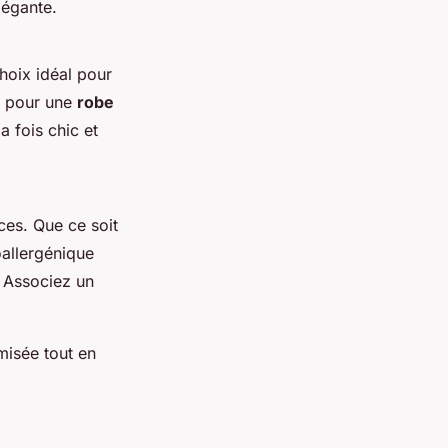
légante.
choix idéal pour
z pour une
robe
 fois chic et
ces. Que ce soit
oallergénique
. Associez un
misée tout en