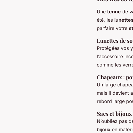
Une
tenue
de va
été, les
lunette
parfaire votre
s
Lunettes de sol
Protégées vos y
l’accessoire in
comme les verres
Chapeaux : pou
Un large chapea
mais il devient 
rebord large pou
Sacs et bijoux
N’oubliez pas d
bijoux en matéri