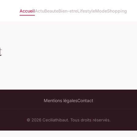
Accueil
Actu
Beaute
Bien-etre
Lifestyle
Mode
Shopping
t
Mentions légales
Contact
© 2026 Ceciliathibaut. Tous droits réservés.