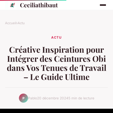
Ceciliathibaut
Accueil
›
Actu
ACTU
Créative Inspiration pour
Intégrer des Ceintures Obi
dans Vos Tenues de Travail
– Le Guide Ultime
Pablo
20 décembre 2024
5 min de lecture
P