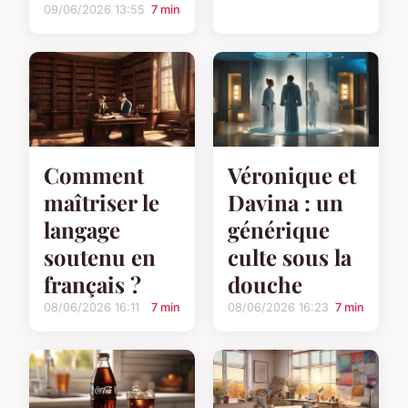
09/06/2026 13:55
7 min
Comment
Véronique et
maîtriser le
Davina : un
langage
générique
soutenu en
culte sous la
français ?
douche
08/06/2026 16:11
7 min
08/06/2026 16:23
7 min