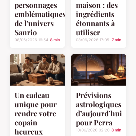
personnages
maison : des
emblématiques
ingrédients
de l’univers
étonnants à
Sanrio
utiliser
08/06/2026 16:54
8 min
08/06/2026 17:05
7 min
Un cadeau
Prévisions
unique pour
astrologiques
rendre votre
d’aujourd’hui
copain
pour Perra
heureux
10/06/2026 02:20
8 min