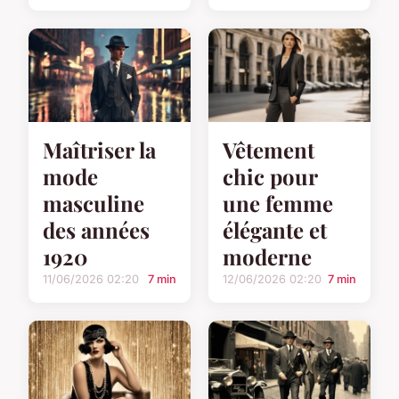
Maîtriser la
Vêtement
mode
chic pour
masculine
une femme
des années
élégante et
1920
moderne
11/06/2026 02:20
7 min
12/06/2026 02:20
7 min