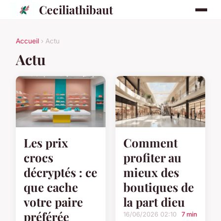
Ceciliathibaut
Accueil
› Actu
Actu
Les prix
Comment
crocs
profiter au
décryptés : ce
mieux des
que cache
boutiques de
votre paire
la part dieu
préférée
16/06/2026 02:10
7 min