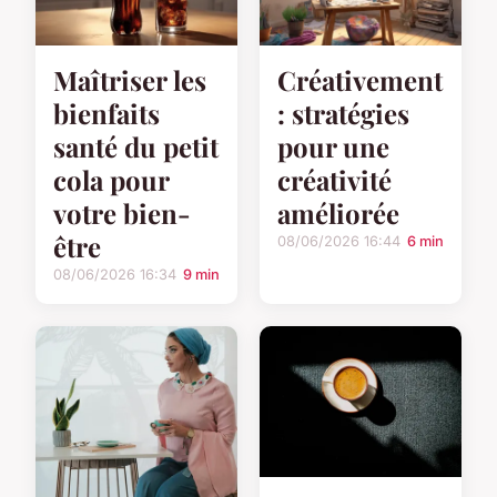
Maîtriser les
Créativement
bienfaits
: stratégies
santé du petit
pour une
cola pour
créativité
votre bien-
améliorée
être
08/06/2026 16:44
6 min
08/06/2026 16:34
9 min