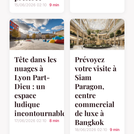
15/06/2026 02:10
9 min
Tête dans les
Prévoyez
nuages à
votre visite à
Lyon Part-
Siam
Dieu : un
Paragon,
espace
centre
ludique
commercial
incontournable
de luxe à
Bangkok
17/06/2026 02:10
8 min
18/06/2026 02:10
9 min