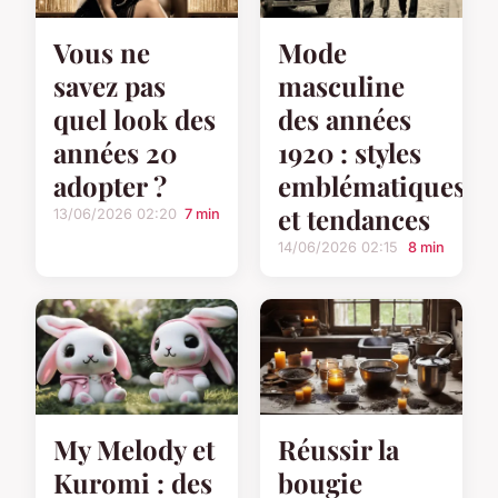
Vous ne
Mode
savez pas
masculine
quel look des
des années
années 20
1920 : styles
adopter ?
emblématiques
et tendances
13/06/2026 02:20
7 min
14/06/2026 02:15
8 min
My Melody et
Réussir la
Kuromi : des
bougie