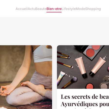
Accueil
Actu
Beaute
Bien-etre
Lifestyle
Mode
Shopping
Les secrets de be
Ayurvédiques po