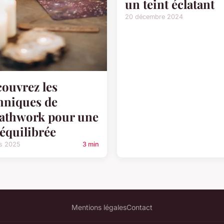
un teint éclatant
20 décembre 2024
ouvrez les
hniques de
athwork pour une
 équilibrée
rs 2025
3 min
Mentions légales
Contact