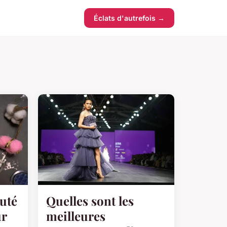
Éclats d'autrefois →
auté
Quelles sont les
ur
meilleures