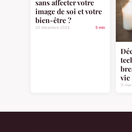
sans affecter votre
image de soi et votre
bien-être ?
20 décembre 2024
5 min
Déc
tec
bre
vie
11 ma