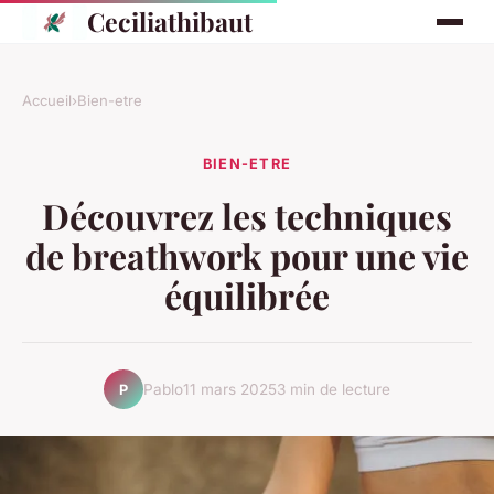
Ceciliathibaut
Accueil
›
Bien-etre
BIEN-ETRE
Découvrez les techniques
de breathwork pour une vie
équilibrée
Pablo
11 mars 2025
3 min de lecture
P