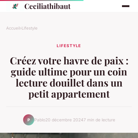
Ceciliathibaut
Accueil
›
Lifestyle
LIFESTYLE
Créez votre havre de paix :
guide ultime pour un coin
lecture douillet dans un
petit appartement
Pablo
20 décembre 2024
7 min de lecture
P