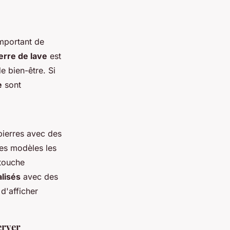
 important de
erre de lave
est
e bien-être. Si
e
sont
pierres avec des
Les modèles les
 touche
lisés
avec des
d'afficher
erver