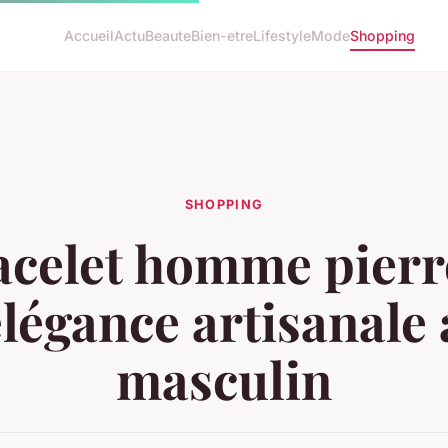
Accueil
Actu
Beaute
Bien-etre
Lifestyle
Mode
Shopping
SHOPPING
acelet homme pierre
élégance artisanale
masculin