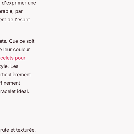
n d'exprimer une
érapie, par
nt de l'esprit
ets. Que ce soit
e leur couleur
celets pour
tyle. Les
rticulièrement
ffinement
racelet idéal.
ute et texturée.