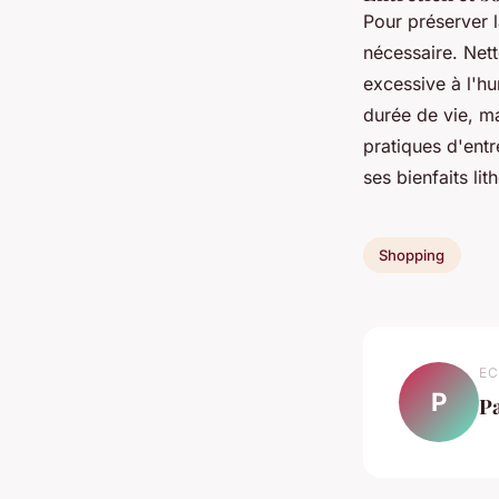
Pour préserver 
nécessaire. Nett
excessive à l'h
durée de vie, m
pratiques d'entr
ses bienfaits li
Shopping
EC
P
P