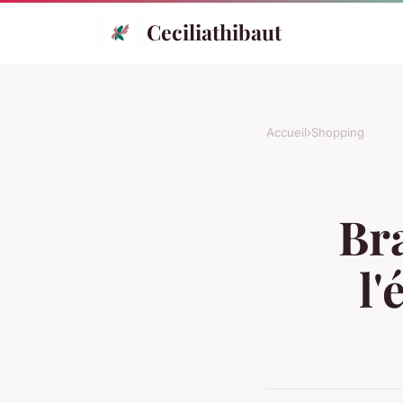
Ceciliathibaut
Accueil
›
Shopping
Br
l'