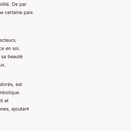
ilité. De par
ne certaine paix
ecteurs.
ce en soi.
r sa beauté
ux.
dorés, est
ymbolique.
it et
nnes, ajoutant