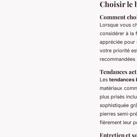
Choisir le 
Comment choisi
Lorsque vous c
considérer à la 
appréciée pour s
votre priorité es
recommandées po
Tendances act
Les
tendances 
matériaux comme 
plus prisés inclu
sophistiquée grâ
pierres semi-pr
fièrement leur p
Entretien et s