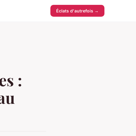
Éclats d'autrefois →
s :
 au