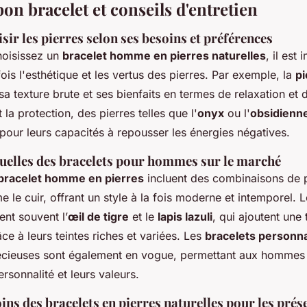
bon bracelet et conseils d'entretien
r les pierres selon ses besoins et préférences
hoisissez un
bracelet homme en pierres naturelles
, il est
fois l'esthétique et les vertus des pierres. Par exemple, la
pi
a texture brute et ses bienfaits en termes de relaxation et d
t la protection, des pierres telles que l'
onyx
ou l'
obsidienn
ur leurs capacités à repousser les énergies négatives.
uelles des bracelets pour hommes sur le marché
bracelet homme en pierres
incluent des combinaisons de 
le cuir, offrant un style à la fois moderne et intemporel. 
ent souvent l’
œil de tigre
et le
lapis lazuli
, qui ajoutent une
ce à leurs teintes riches et variées. Les
bracelets personna
écieuses sont également en vogue, permettant aux hommes 
ersonnalité et leurs valeurs.
oins des bracelets en pierres naturelles pour les prés