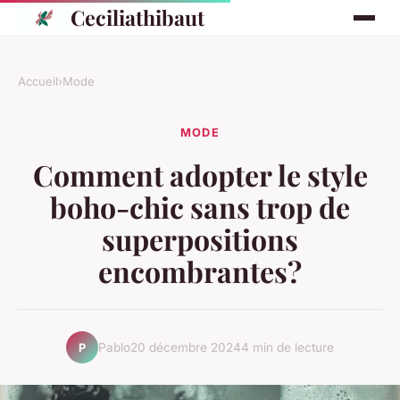
Ceciliathibaut
Accueil
›
Mode
MODE
Comment adopter le style
boho-chic sans trop de
superpositions
encombrantes?
Pablo
20 décembre 2024
4 min de lecture
P