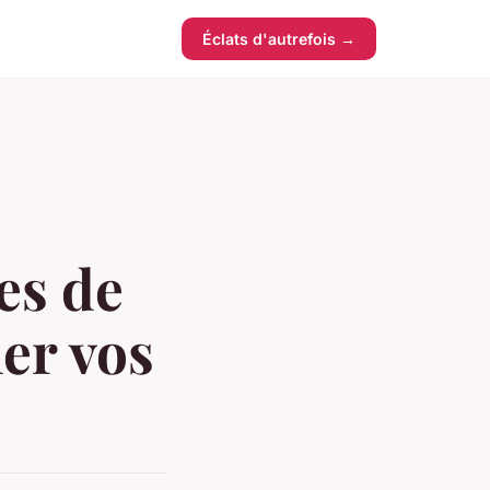
Éclats d'autrefois →
es de
er vos