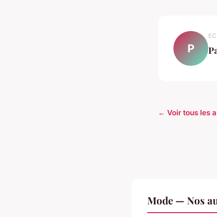
EC
P
P
← Voir tous les 
Mode — Nos aut