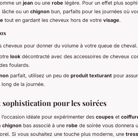
 comme un
jean
ou une
robe
légère. Pour un effet plus sophi
e
lâche ou un
chignon
bun, parfaits pour les journées où vo
le
tout en gardant les cheveux hors de votre
visage
.
ros
 cheveux pour donner du volume à votre queue de cheval.
otre
look
décontracté avec des accessoires de cheveux c
des foulards.
gnon
parfait, utilisez un peu de
produit texturant
pour assur
 long de la journée.
 sophistication pour les soirées
t l’occasion idéale pour expérimenter des
coupes
et
coiffur
n
chignon
bas associé à une
robe
de soirée vous donnera u
rel. Si vous souhaitez une touche plus moderne, une
tres