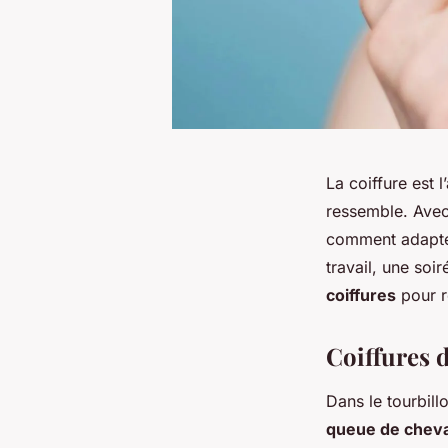
La coiffure est l
ressemble. Ave
comment adapter
travail, une soi
coiffures
pour re
Coiffures 
Dans le tourbil
queue de cheva