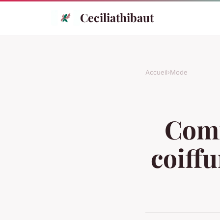
Ceciliathibaut
Accueil
›
Mode
Comm
coiff