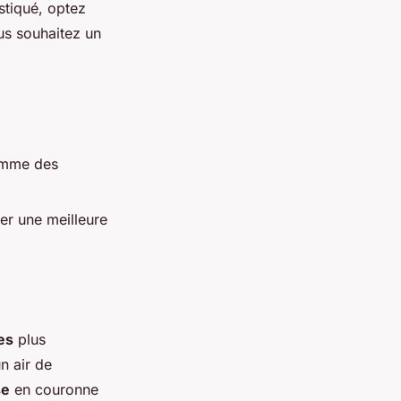
stiqué, optez
us souhaitez un
omme des
er une meilleure
es
plus
n air de
se
en couronne