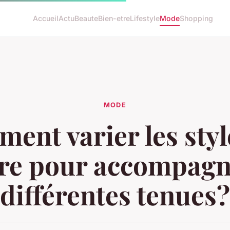
Accueil
Actu
Beaute
Bien-etre
Lifestyle
Mode
Shopping
MODE
ent varier les styl
ure pour accompagn
différentes tenues?