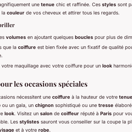
gnifiquement une
tenue
chic et raffinée. Ces
styles
sont p
r la
couleur
de vos cheveux et attirer tous les regards.
riller
les
volumes
en ajoutant quelques
boucles
pour plus de dim
s que la
coiffure
est bien fixée avec un fixatif de qualité po
e.
votre maquillage avec votre coiffure pour un
look
harmoni
our les occasions spéciales
asions nécessitent une
coiffure
à la hauteur de votre
tenu
 ou un gala, un
chignon
sophistiqué ou une
tresse
élaboré
re
look
. Visitez un
salon
de
coiffeur
réputé à
Paris
pour vou
able. Les
stylistes
sauront vous conseiller sur la coupe la p
visage
et à votre
robe
.