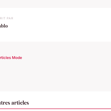
RIT PAR
ablo
articles Mode
res articles