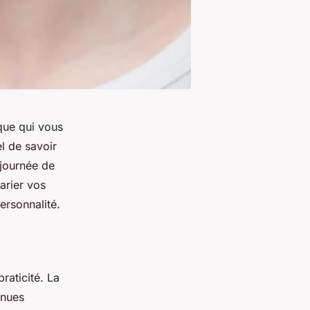
que qui vous
el de savoir
 journée de
arier vos
ersonnalité.
praticité. La
enues