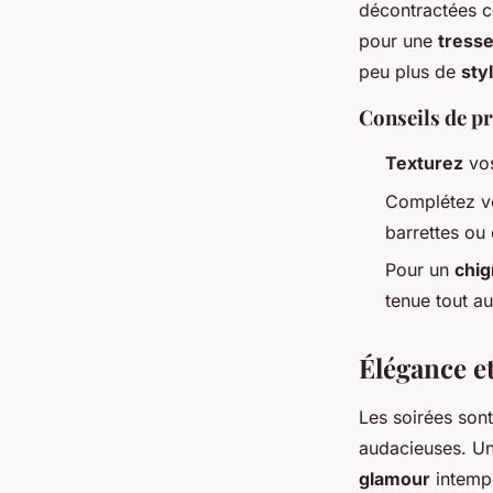
décontractées
pour une
tress
peu plus de
sty
Conseils de p
Texturez
vos
Complétez v
barrettes ou 
Pour un
chi
tenue tout au
Élégance et
Les soirées son
audacieuses. U
glamour
intempo