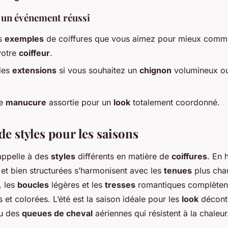
 un événement réussi
es
exemples
de coiffures que vous aimez pour mieux comm
votre
coiffeur
.
des
extensions
si vous souhaitez un
chignon
volumineux o
ne
manucure
assortie pour un
look
totalement coordonné.
de styles pour les saisons
appelle à des
styles
différents en matière de
coiffures
. En h
et bien structurées s’harmonisent avec les
tenues
plus cha
, les
boucles
légères et les
tresses
romantiques complètent
s et colorées. L’été est la saison idéale pour les
look
décont
u des
queues de cheval
aériennes qui résistent à la chaleur