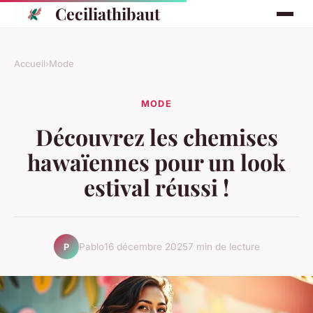
Ceciliathibaut
Accueil
›
Mode
MODE
Découvrez les chemises
hawaïennes pour un look
estival réussi !
Pablo
16 décembre 2025
7 min de lecture
P