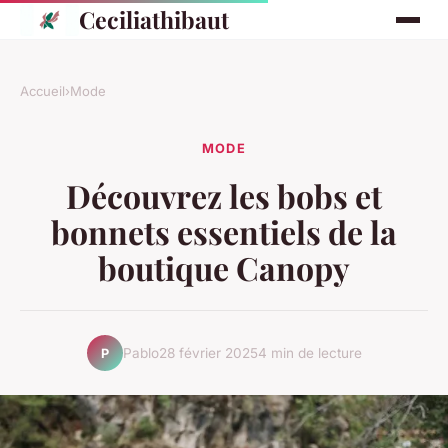
Ceciliathibaut
Accueil
›
Mode
MODE
Découvrez les bobs et
bonnets essentiels de la
boutique Canopy
Pablo
28 février 2025
4 min de lecture
P